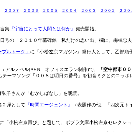
８
２００７
２００６
２００５
２００４
２００３
２００２
２００
言集
『宇宙にとって人間とは何か』
発売開始。
日号の「２０１０年墓碑銘 私だけの思い出」欄に、梅棹忠夫
ーブルトーク」
に『小松左京マガジン』発行人として、乙部順子
ュアルノベル(AVN オフィスエラン制作)で、
「空中都市００
もテーマソング「００８は明日の番号」を初音ミクとのコラボ
野弘子さんが「むかしばなし」を朗読。
第２弾として
『時間エージェント』
（表題作の他、「四次元ト
に「小松左京再び」と題して、ポプラ文庫小松左京セレクショ