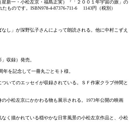
（星新一・小松左京・福島正実）『「２００１年宇宙の旅」の
BN978-4-87376-711-6 1143円（税別）
なし」が深野弘子さんによって朗読される。他に中村こずえ
影」収録）発売。
０周年を記念して一冊丸ごとモト様。
ついてのエッセイが収録されている。ＳＦ作家クラブ仲間と
小松左京にかかわる物も展示される。1973年公開の映画
気なく描かれている穏やかな日常風景の小松左京作品と、小松