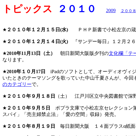
トピックス
２０１０
2009
２００
★
２０１０年１２月１５日(水)
ＰＨＰ新書で小松左京の箴
★
２０１０年１２月１４日(火)
『サンデー毎日』１２月２６
★
2010年11月13日（土）
朝日新聞大阪版夕刊の
文化欄「テ
なります。
★
2010年１０月17日
iPadのソフトとして、オーディオヴィジ
いたときのテーマソングを歌っていた中山千夏さんが、今回
のカテゴリー
で。
★
２０１０年９月１８日
（土） 江戸川区立中央図書館で深
★
２０１０年９月５日
ポプラ文庫で小松左京セレクション
スパイ」「売主婦禁止法」「愛の空間」収録）発売。
★
２０１０年８月１９日
毎日新聞大阪 １４面プラスα紙面