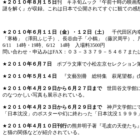
★
２０１０年８月１５日
刊 キネ旬ムック『午前十時の映画
謎を解く』が収録。これは日本で公開されてすぐに観ての感想を述べ
★
２０１０年６月１１日（金）・１２日（土）
千代田区内幸
「寒椿」（澤田ふじ子）、長谷由子「小鶴」（藤沢周平）
6/11 14時・19時、6/12 14時 入場料3500円
問い合わせ・申込みはFAX：０３－３３７９－５４６７また
★
２０１０年６月７日
ポプラ文庫で小松左京セレクション第
★
２０１０年５月１４日
『文藝別冊 総特集 萩尾望都』
★
２０１０年４月２９日から６月２７日まで
世田谷文学館に
のなつかしい写真も展示されている。
★
２０１０年４月２３日から６月２９日まで
神戸文学館にて
「日本沈没」のポスターや幻に終わった「日本沈没１９９９
★
２０１０年４月１０日刊行
の熊井明子著『毛皮の天使たち
と猫の関係などが紹介されている。