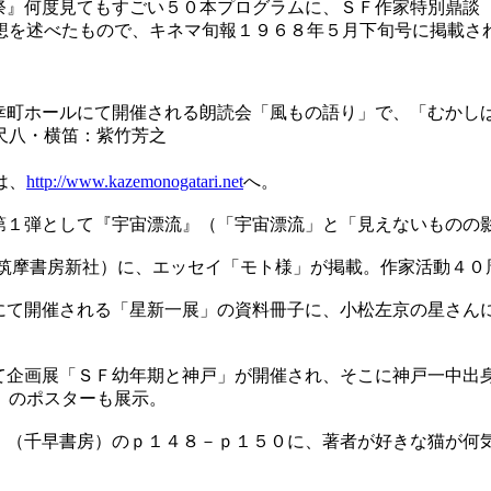
祭』何度見てもすごい５０本プログラムに、ＳＦ作家特別鼎談
たもので、キネマ旬報１９６８年５月下旬号に掲載されたものです。IS
町ホールにて開催される朗読会「風もの語り」で、「むかしば
、尺八・横笛：紫竹芳之
は、
http://www.kazemonogatari.net
へ。
１弾として『宇宙漂流』（「宇宙漂流」と「見えないものの
(筑摩書房新社）に、エッセイ「モト様」が掲載。作家活動４
て開催される「星新一展」の資料冊子に、小松左京の星さんに
企画展「ＳＦ幼年期と神戸」が開催され、そこに神戸一中出身の
」のポスターも展示。
』（千早書房）のｐ１４８－ｐ１５０に、著者が好きな猫が何