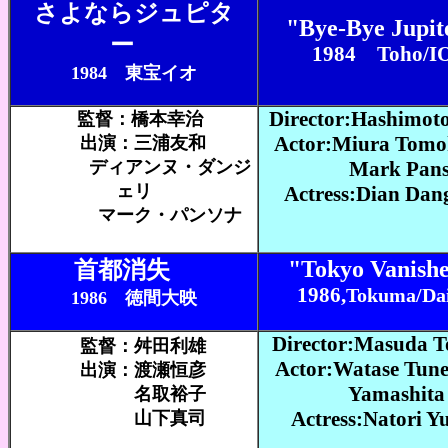
さよならジュピタ
"Bye-Bye Jupit
ー
1984 Toho/I
1984 東宝イオ
Director:Hashimoto
監督：橋本幸治
Actor:Miura Tomo
出演：三浦友和
ディアンヌ・ダンジ
Mark Pans
ェリ
Actress:Dian Dan
マーク・パンソナ
"Tokyo Vanish
首都消失
1986,
Tokuma/Dai
1986 徳間大映
Director:Masuda T
監督：舛田利雄
Actor:Watase Tun
出演：渡瀬恒彦
Yamashita Sh
名取裕子
Actress:Natori Y
山下真司