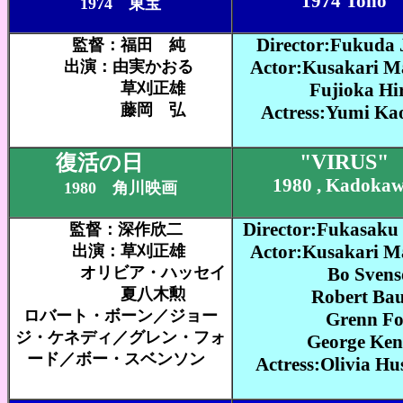
1974 Toho
1974 東宝
Director:Fukuda
監督：福田 純
Actor:Kusakari M
出演：由実かおる
草刈正雄
Fujioka Hiro
藤岡 弘
Actress:Yumi Ka
"VIRUS"
復活の日
1980 , Kadoka
1980 角川映画
Director:Fukasaku 
監督：深作欣二
Actor:Kusakari M
出演：草刈正雄
オリビア・ハッセイ
Bo Svens
夏八木勲
Robert Bau
ロバート・ボーン／ジョー
Grenn Fo
ジ・ケネディ／グレン・フォ
George Kenn
ード／ボー・スベンソン
Actress:Olivia Hu