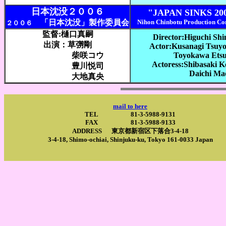
日本沈没２００６
"JAPAN SINKS 20
「日本沈没」製作委員会
Nihon Chinbotu Production Co
２００６
監督:樋口真嗣
Director:Higuchi Shin
出演：草彅剛
Actor:Kusanagi Tsuyo
柴咲コウ
Toyokawa Etsus
Actoress:Shibasaki 
豊川悦司
Daichi Ma
大地真央
mail to here
TEL 81-3-5988-9131
FAX 81-3-5988-9133
ADDRESS 東京都新宿区下落合3-4-18
3-4-18, Shimo-ochiai, Shinjuku-ku, Tokyo 161-0033 Japan